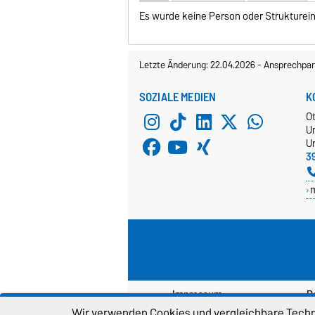
Es wurde keine Person oder Struktureinh
Letzte Änderung: 22.04.2026
-
Ansprechpar
SOZIALE MEDIEN
K
O
U
Un
3
Impressum
D
Wir verwenden Cookies und vergleichbare Techno