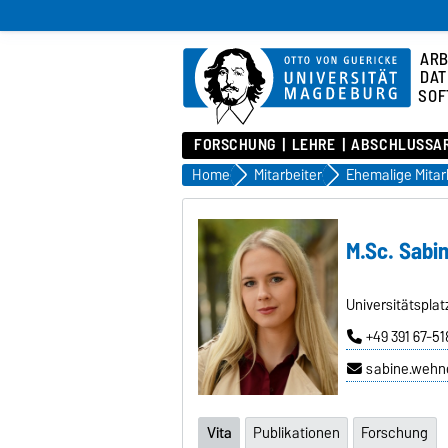
ARB
DAT
SOF
FORSCHUNG
LEHRE
ABSCHLUSSA
Home
Mitarbeiter
M.Sc. Sabi
Universitätsplat
+49 391 67-5
sabine.wehn
Vita
Publikationen
Forschung