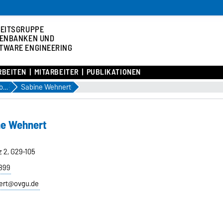
EITSGRUPPE
ENBANKEN UND
TWARE ENGINEERING
RBEITEN
MITARBEITER
PUBLIKATIONEN
Ehemalige Mitarbeiter
Sabine Wehnert
ne Wehnert
z 2, G29-105
1899
ert@ovgu.de