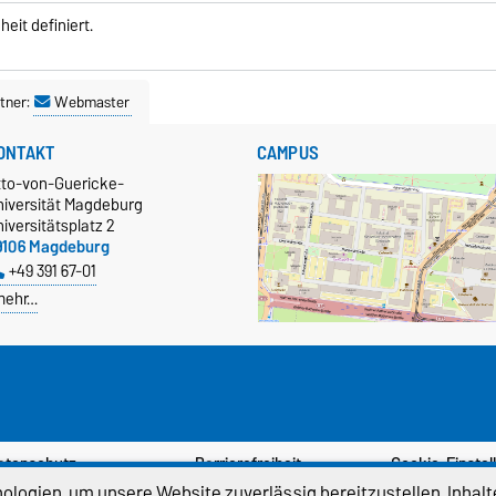
eit definiert.
tner:
Webmaster
ONTAKT
CAMPUS
tto-von-Guericke-
niversität Magdeburg
iversitätsplatz 2
9106 Magdeburg
+49 391 67-01
mehr…
atenschutz
Barrierefreiheit
Cookie-Einstel
logien, um unsere Website zuverlässig bereitzustellen, Inhalt