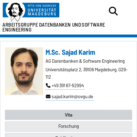
ARBEITSGRUPPE
DATENBANKEN UND
SOFTWARE
ENGINEERING
M.Sc. Sajad Karim
AG Datenbanken & Software Engineering
Universitätsplatz 2, 39106 Magdeburg, G29-
112
+49 391 67-52994
sajad.karim@ovgu.de
Vita
Forschung